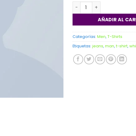
Pima SS O-Neck NOOS Sel
AÑADIR AL CAR
Categorías:
Men
,
T-Shirts
Etiquetas:
jeans
,
man
,
t-shirt
,
whi