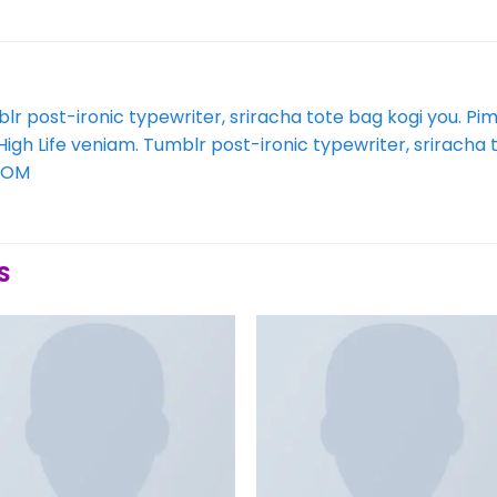
blr post-ironic typewriter, sriracha tote bag kogi you.
h Life veniam. Tumblr post-ironic typewriter, sriracha 
COM
S
Añadir
Añad
a la
a l
lista de
lista
deseos
des