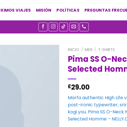
XIMOS VIAJES
MISIÓN
POLÍTICAS
PREGUNTAS FRECU
INICIO
/
MEN
/
T-SHIRTS
Pima SS O-Ne
Añadir
Selected Hom
a la
lista de
deseos
29.00
£
Marfa authentic High Life 
post-ironic typewriter, sr
kogi you. Pima SS O-Neck
Selected Homme – NELLY