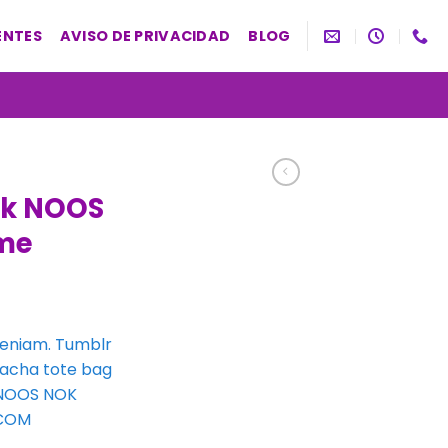
ENTES
AVISO DE PRIVACIDAD
BLOG
ck NOOS
me
veniam. Tumblr
iracha tote bag
 NOOS NOK
.COM