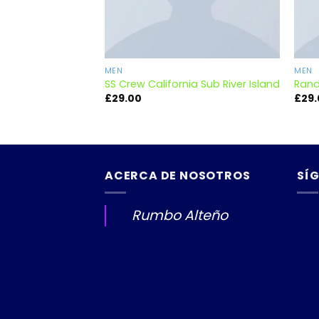
MEN
MEN
SS Crew California Sub River Island
Rand
£
29.00
£
29
ACERCA DE NOSOTROS
SÍ
Rumbo Alteño