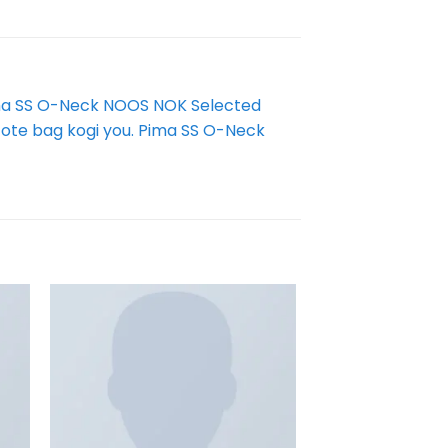
 Pima SS O-Neck NOOS NOK Selected
tote bag kogi you. Pima SS O-Neck
ir
Añadir
a
a la
 de
lista de
eos
deseos