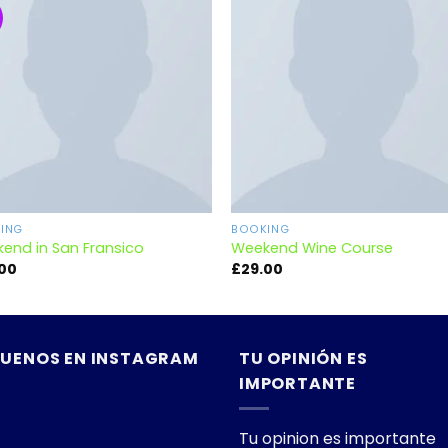
Añadir
Añad
a la
a l
lista de
lista
deseos
des
ING
BOOKING
end in San Fransico
Weekend Wine Course
.00
£
29.00
GUENOS EN INSTAGRAM
TU OPINIÓN ES
IMPORTANTE
Tu opinion es importante