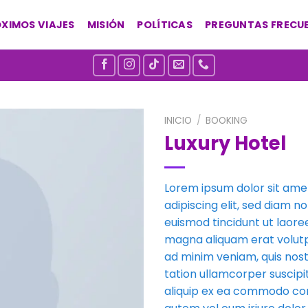
XIMOS VIAJES
MISIÓN
POLÍTICAS
PREGUNTAS FRECU
INICIO
/
BOOKING
Luxury Hotel
Añadir
a la
lista de
Lorem ipsum dolor sit ame
deseos
adipiscing elit, sed diam
euismod tincidunt ut laore
magna aliquam erat volutp
ad minim veniam, quis nost
tation ullamcorper suscipit 
aliquip ex ea commodo con