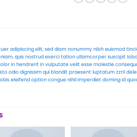
uer adipiscing elit, sed diam nonummy nibh euismod tinc
niam, quis nostrud exerci tation ullamcorper suscipit lobo
lor in hendrerit in vulputate velit esse molestie consequat
sto odio dignissim qui blandit praesent luptatum zzril dele
 nobis eleifend option congue nihil imperdiet doming id q
S