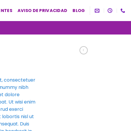
ENTES
AVISO DE PRIVACIDAD
BLOG
t, consectetuer
 nonummy nibh
et dolore
at. Ut wisi enim
rud exerci
lobortis nisl ut
sequat. Duis