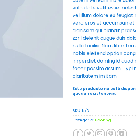
autem vel eum iriure dolor 
vulputate velit esse moles
vel illum dolore eu feugiat n
vero eros et accumsan et 
dignissim qui blandit prae
zzril delenit augue duis dol
nulla facilisi. Nam liber t
nobis eleifend option congu
imperdiet doming id quod
facer possim assum. Typi
claritatem insitam
Este producto no está dispon
quedan existencias.
SKU:
N/D
Categoría:
Booking