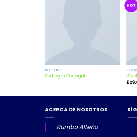
HOT
Añadir
a la
lista de
deseos
BOOKING
BOOK
Surfing in Portugal
Week
£
29
ACERCA DE NOSOTROS
SÍ
Rumbo Alteño