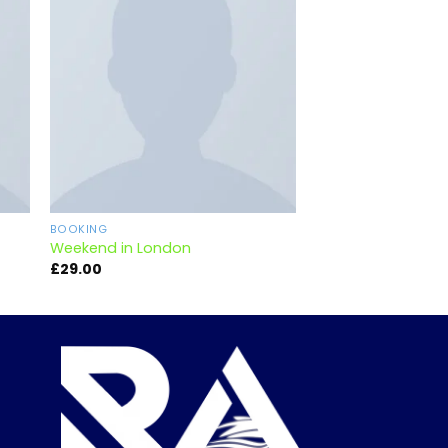
ir
Añadir
a
a la
 de
lista de
eos
deseos
BOOKING
BOOKING
Weekend in London
Yoga Course
£
29.00
£
29.00