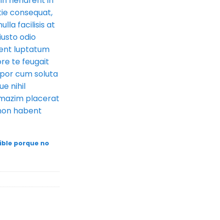
in hendrerit in
tie consequat,
ulla facilisis at
iusto odio
sent luptatum
ore te feugait
empor cum soluta
e nihil
 mazim placerat
 non habent
ible porque no